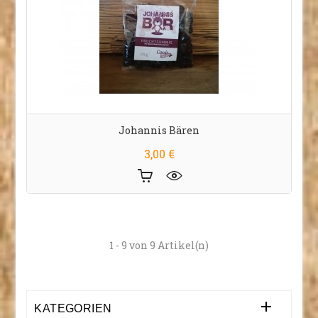
Johannis Bären
Preis
3,00 €
1 - 9 von 9 Artikel(n)

KATEGORIEN