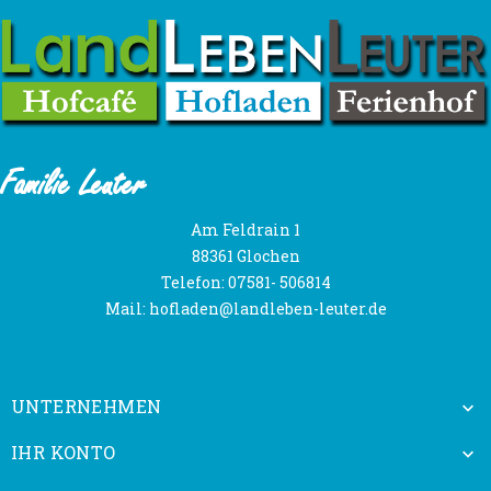
Familie Leuter
Am Feldrain 1
88361 Glochen
Telefon:
07581- 506814
Mail:
hofladen@landleben-leuter.de
UNTERNEHMEN

IHR KONTO
