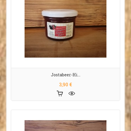
Jostabeer-Hi...
Preis
3,90 €