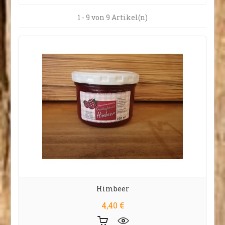
1 - 9 von 9 Artikel(n)
Himbeer
Preis
4,40 €