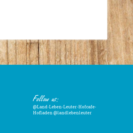
Follow us:
@Land-Leben-Leuter-Hofcafe-
Hofladen
@landlebenleuter