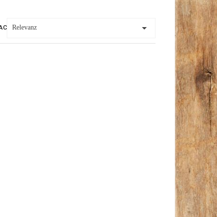

ACH:
Relevanz