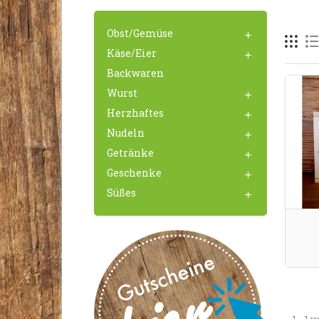
Obst/Gemüse

Käse/Eier

Backwaren
Wurst

Herzhaftes

Nudeln

Getränke

Geschenke

Süßes
