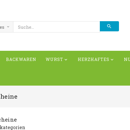
BACKWAREN
WURST
HERZHAFTES
N


cheine
cheine
kategorien