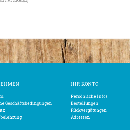
von 1 Artikel(n)
NEHMEN
IHR KONTO
um
Persönliche Infos
ne Geschäftsbedingungen
Bestellungen
utz
Rückvergütungen
sbelehrung
Adressen