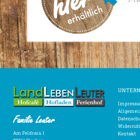
1 - 1 
UNTER
Impress
Allgemei
Familie Leuter
Datensch
Widerruf
Am Feldrain 1
Kontakt