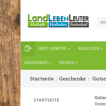
OBST/GEMÜSE
KÄSE/EIER


GESCHENKE
SÜSSES


Startseite
Geschenke
Guts
Guts
STARTSEITE
Unter