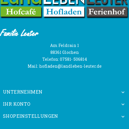
Familie Leuter
Am Feldrain 1
88361 Glochen
Telefon:
07581- 506814
Mail:
hofladen@landleben-leuter.de
UNTERNEHMEN

IHR KONTO

SHOPEINSTELLUNGEN
